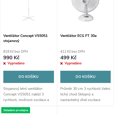
e
p
n
i
í
s
p
Ventilátor Concept VS5051
Ventilátor ECG FT 30a
stojanový
p
r
818 Kč bez DPH
412 Kč bez DPH
r
990 Kč
499 Kč
o
Vyprodáno
Vyprodáno
o
d
DO KOŠÍKU
DO KOŠÍKU
d
u
Stojanový letní ventilátor
Průměr 30 cm 3 rychlosti Velmi
u
Concept VS5051 nabízí 3
tichý chod Sklopný a
k
rychlosti, možnost oscilace a
nastavitelný úhel oscilace
k
nastavitelnou výšku. Je osazen
Skladem prodejna
sklopnou vrtulí o průměru 35