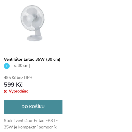
t
cm a vyniká velmi tichým
t
chodem
ů
ů
Ventilátor Entac 35W (30 cm)
| š: 30 cm |
495 Kč bez DPH
599 Kč
Vyprodáno
DO KOŠÍKU
Stolní ventilátor Entac EPSTF-
35W je kompaktní pomocník