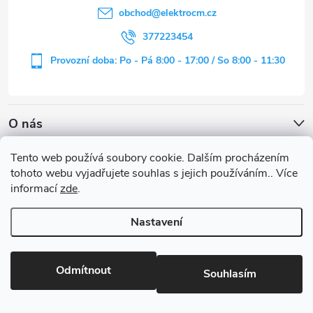
r
í
obchod
@
elektrocm.cz
v
377223454
k
Provozní doba: Po - Pá 8:00 - 17:00 / So 8:00 - 11:30
y
v
O nás
ý
Tento web používá soubory cookie. Dalším procházením
p
tohoto webu vyjadřujete souhlas s jejich používáním.. Více
informací
zde
.
i
Modernisvitidla.cz
s
Nastavení
u
Copyright 2026
ElektroCm.cz
. Všechna práva vyhrazena.
Odmítnout
Souhlasím
Vytvořil Shoptet