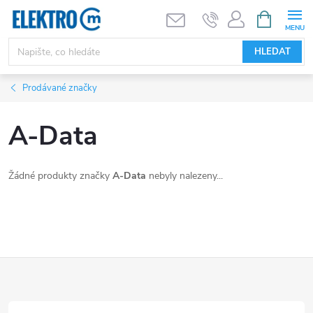
Přejít
NÁKUPNÍ
KOŠÍK
na
obsah
HLEDAT
Prodávané značky
A-Data
Žádné produkty značky
A-Data
nebyly nalezeny...
Z
á