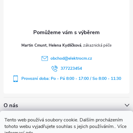
p
a
t
Martin Cmunt, Helena Kydlíčková
í
obchod
@
elektrocm.cz
377223454
Provozní doba: Po - Pá 8:00 - 17:00 / So 8:00 - 11:30
O nás
Tento web používá soubory cookie. Dalším procházením
tohoto webu vyjadřujete souhlas s jejich používáním.. Více