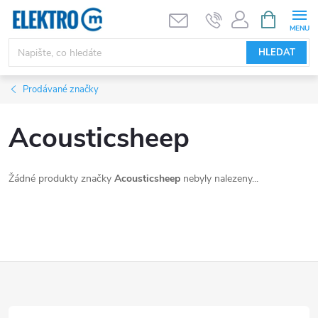
Přejít
NÁKUPNÍ
KOŠÍK
na
obsah
HLEDAT
Prodávané značky
Acousticsheep
Žádné produkty značky
Acousticsheep
nebyly nalezeny...
Z
á