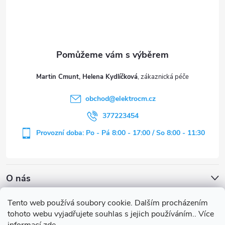
p
a
t
Martin Cmunt, Helena Kydlíčková
í
obchod
@
elektrocm.cz
377223454
Provozní doba: Po - Pá 8:00 - 17:00 / So 8:00 - 11:30
O nás
Tento web používá soubory cookie. Dalším procházením
tohoto webu vyjadřujete souhlas s jejich používáním.. Více