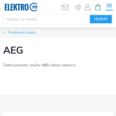
Přejít
NÁKUPNÍ
KOŠÍK
na
obsah
HLEDAT
Prodávané značky
AEG
Žádné produkty značky
AEG
nebyly nalezeny...
Z
á