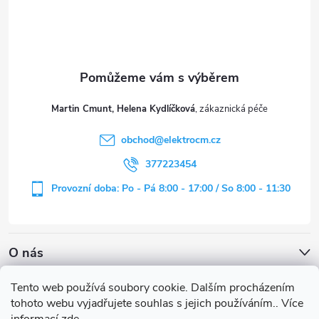
p
a
t
Martin Cmunt, Helena Kydlíčková
í
obchod
@
elektrocm.cz
377223454
Provozní doba: Po - Pá 8:00 - 17:00 / So 8:00 - 11:30
O nás
Tento web používá soubory cookie. Dalším procházením
tohoto webu vyjadřujete souhlas s jejich používáním.. Více