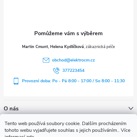
p
a
t
Martin Cmunt, Helena Kydlíčková
í
obchod
@
elektrocm.cz
377223454
Provozní doba: Po - Pá 8:00 - 17:00 / So 8:00 - 11:30
O nás
Tento web používá soubory cookie. Dalším procházením
tohoto webu vyjadřujete souhlas s jejich používáním.. Více