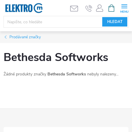
Přejít
NÁKUPNÍ
KOŠÍK
na
obsah
HLEDAT
Prodávané značky
Bethesda Softworks
Žádné produkty značky
Bethesda Softworks
nebyly nalezeny...
Z
á