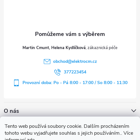
p
a
t
Martin Cmunt, Helena Kydlíčková
í
obchod
@
elektrocm.cz
377223454
Provozní doba: Po - Pá 8:00 - 17:00 / So 8:00 - 11:30
O nás
Tento web používá soubory cookie. Dalším procházením
tohoto webu vyjadřujete souhlas s jejich používáním.. Více