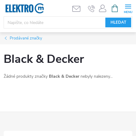
Přejít
NÁKUPNÍ
KOŠÍK
na
obsah
HLEDAT
Prodávané značky
Black & Decker
Žádné produkty značky
Black & Decker
nebyly nalezeny...
Z
á