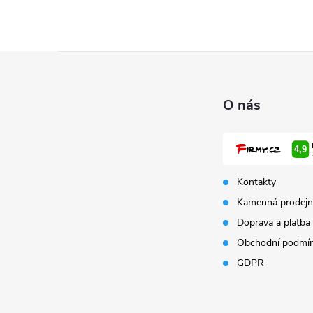
Z
á
O nás
p
a
Kontakty
t
Kamenná prodejn
Doprava a platba
í
Obchodní podmí
GDPR