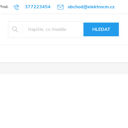
377223454
obchod@elektrocm.cz
Prodávané značky
HLEDAT