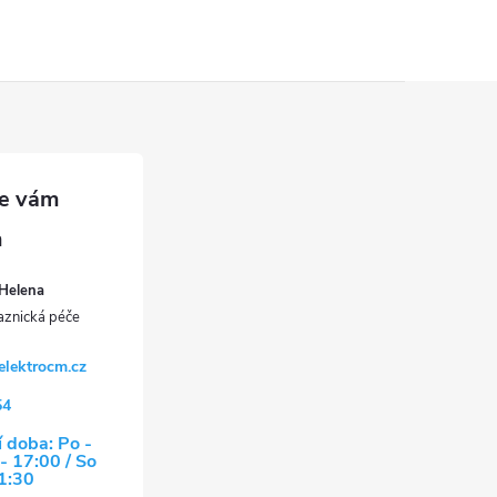
Helena
elektrocm.cz
54
 doba: Po -
- 17:00 / So
11:30