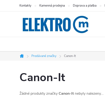
Přejít
Kontakty
Kamenná prodejna
Doprava a platba
na
obsah
Prodávané značky
Canon-It
Domů
Canon-It
Žádné produkty značky
Canon-It
nebyly nalezeny...