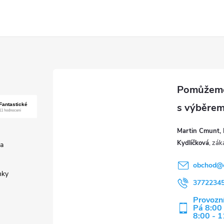
Martin Cmunt, 
Kydlíčková
a
obchod
@
nky
3772234
Provozní
Pá 8:00 
8:00 - 