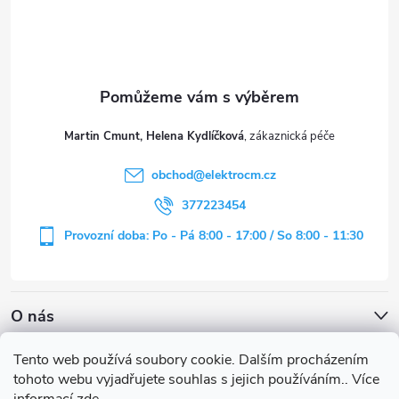
p
a
t
Martin Cmunt, Helena Kydlíčková
í
obchod
@
elektrocm.cz
377223454
Provozní doba: Po - Pá 8:00 - 17:00 / So 8:00 - 11:30
O nás
Tento web používá soubory cookie. Dalším procházením
tohoto webu vyjadřujete souhlas s jejich používáním.. Více