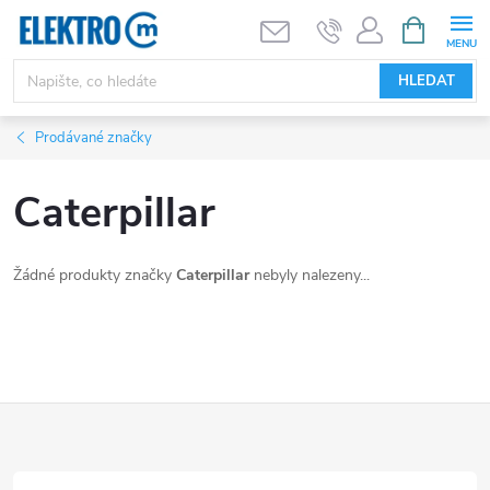
Přejít
NÁKUPNÍ
KOŠÍK
na
obsah
HLEDAT
Prodávané značky
Caterpillar
Žádné produkty značky
Caterpillar
nebyly nalezeny...
Z
á