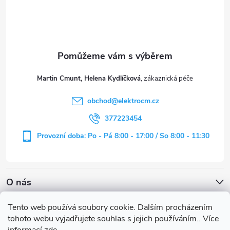
p
a
t
Martin Cmunt, Helena Kydlíčková
í
obchod
@
elektrocm.cz
377223454
Provozní doba: Po - Pá 8:00 - 17:00 / So 8:00 - 11:30
O nás
Tento web používá soubory cookie. Dalším procházením
tohoto webu vyjadřujete souhlas s jejich používáním.. Více