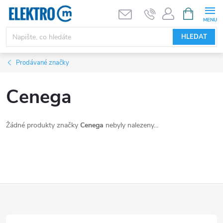
Přejít
NÁKUPNÍ
KOŠÍK
na
obsah
HLEDAT
Prodávané značky
Cenega
Žádné produkty značky
Cenega
nebyly nalezeny...
Z
á