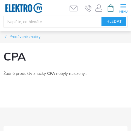
Přejít
NÁKUPNÍ
KOŠÍK
na
obsah
HLEDAT
Prodávané značky
CPA
Žádné produkty značky
CPA
nebyly nalezeny...
Z
á