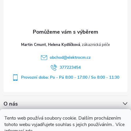
p
a
t
Martin Cmunt, Helena Kydlíčková
í
obchod
@
elektrocm.cz
377223454
Provozní doba: Po - Pá 8:00 - 17:00 / So 8:00 - 11:30
O nás
Tento web používá soubory cookie. Dalším procházením
tohoto webu vyjadřujete souhlas s jejich používáním.. Více