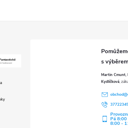
Martin Cmunt, 
Kydlíčková
a
obchod
@
nky
3772234
Provozní
Pá 8:00 
8:00 - 