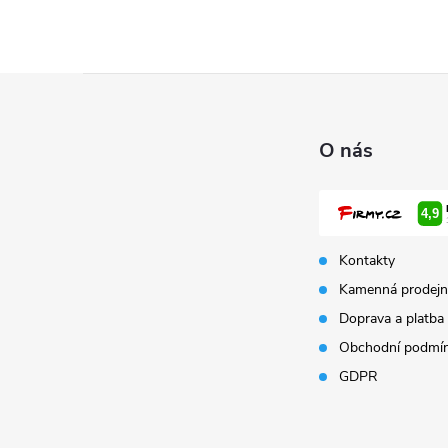
Z
á
O nás
p
a
Kontakty
t
Kamenná prodejn
Doprava a platba
í
Obchodní podmí
GDPR