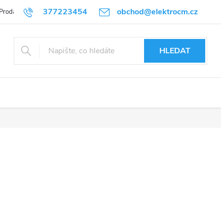
377223454
obchod@elektrocm.cz
Prodávané značky
HLEDAT