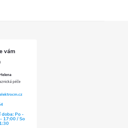
Helena
elektrocm.cz
54
 doba: Po -
- 17:00 / So
11:30