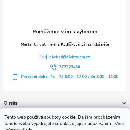
p
a
t
Martin Cmunt, Helena Kydlíčková
í
obchod
@
elektrocm.cz
377223454
Provozní doba: Po - Pá 8:00 - 17:00 / So 8:00 - 11:30
O nás
Tento web používá soubory cookie. Dalším procházením
tohoto webu vyjadřujete souhlas s jejich používáním.. Více