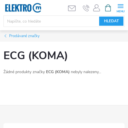
Přejít
NÁKUPNÍ
KOŠÍK
na
obsah
HLEDAT
Prodávané značky
ECG (KOMA)
Žádné produkty značky
ECG (KOMA)
nebyly nalezeny...
Z
á