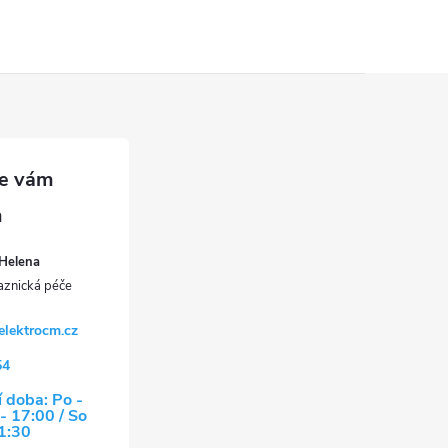
Helena
elektrocm.cz
54
 doba: Po -
- 17:00 / So
11:30