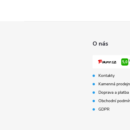
Z
á
O nás
p
a
Kontakty
t
Kamenná prodejn
Doprava a platba
í
Obchodní podmí
GDPR