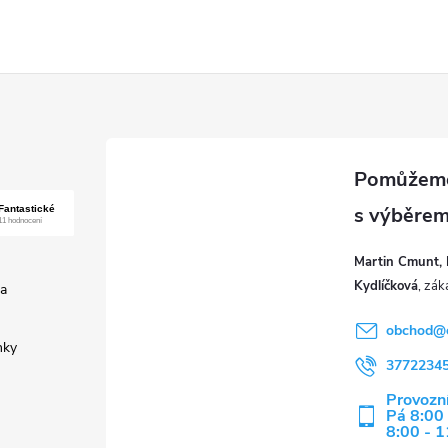
Martin Cmunt, 
Kydlíčková
a
obchod
@
nky
3772234
Provozní
Pá 8:00 
8:00 - 