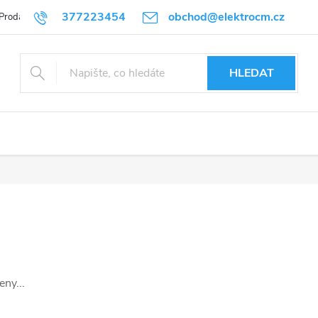
377223454
obchod@elektrocm.cz
Prodávané značky
HLEDAT
ny...