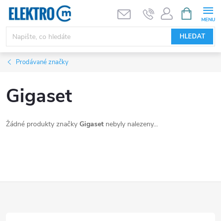
Přejít
NÁKUPNÍ
KOŠÍK
na
obsah
HLEDAT
Prodávané značky
Gigaset
Žádné produkty značky
Gigaset
nebyly nalezeny...
Z
á