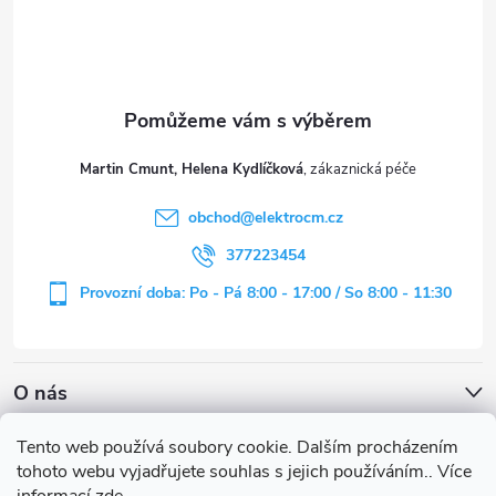
p
a
t
Martin Cmunt, Helena Kydlíčková
í
obchod
@
elektrocm.cz
377223454
Provozní doba: Po - Pá 8:00 - 17:00 / So 8:00 - 11:30
O nás
Tento web používá soubory cookie. Dalším procházením
tohoto webu vyjadřujete souhlas s jejich používáním.. Více