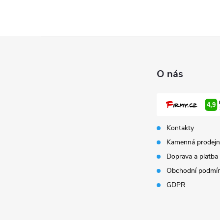
Z
á
O nás
p
a
Kontakty
t
Kamenná prodejn
Doprava a platba
í
Obchodní podmí
GDPR