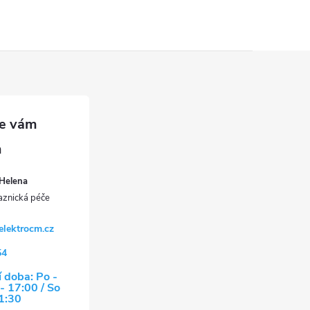
Helena
elektrocm.cz
54
 doba: Po -
- 17:00 / So
11:30