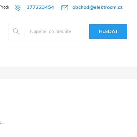
377223454
obchod@elektrocm.cz
Prodávané značky
HLEDAT
..