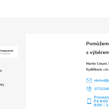
Martin Cmunt, 
Kydlíčková
a
obchod
@
nky
3772234
Provozní
Pá 8:00 
8:00 - 