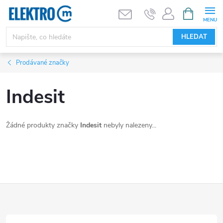
Přejít
NÁKUPNÍ
KOŠÍK
na
obsah
HLEDAT
Prodávané značky
Indesit
Žádné produkty značky
Indesit
nebyly nalezeny...
Z
á