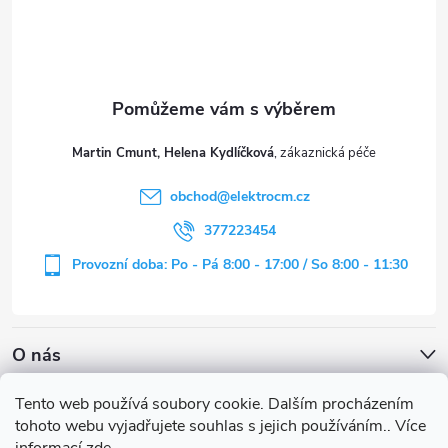
p
a
t
Martin Cmunt, Helena Kydlíčková
í
obchod
@
elektrocm.cz
377223454
Provozní doba: Po - Pá 8:00 - 17:00 / So 8:00 - 11:30
O nás
Tento web používá soubory cookie. Dalším procházením
tohoto webu vyjadřujete souhlas s jejich používáním.. Více