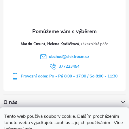
p
a
t
Martin Cmunt, Helena Kydlíčková
í
obchod
@
elektrocm.cz
377223454
Provozní doba: Po - Pá 8:00 - 17:00 / So 8:00 - 11:30
O nás
Tento web používá soubory cookie. Dalším procházením
tohoto webu vyjadřujete souhlas s jejich používáním.. Více