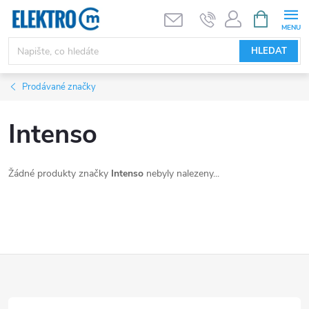
Přejít
NÁKUPNÍ
KOŠÍK
na
obsah
HLEDAT
Prodávané značky
Intenso
Žádné produkty značky
Intenso
nebyly nalezeny...
Z
á