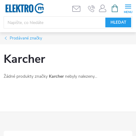
Přejít
NÁKUPNÍ
KOŠÍK
na
obsah
HLEDAT
Prodávané značky
Karcher
Žádné produkty značky
Karcher
nebyly nalezeny...
Z
á