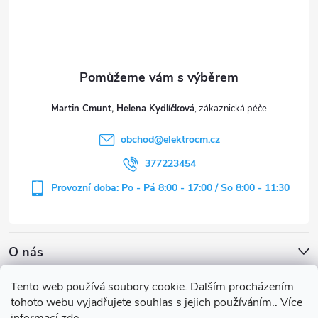
p
a
t
Martin Cmunt, Helena Kydlíčková
í
obchod
@
elektrocm.cz
377223454
Provozní doba: Po - Pá 8:00 - 17:00 / So 8:00 - 11:30
O nás
Tento web používá soubory cookie. Dalším procházením
tohoto webu vyjadřujete souhlas s jejich používáním.. Více