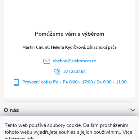
p
a
t
Martin Cmunt, Helena Kydlíčková
í
obchod
@
elektrocm.cz
377223454
Provozní doba: Po - Pá 8:00 - 17:00 / So 8:00 - 11:30
O nás
Tento web používá soubory cookie. Dalším procházením
tohoto webu vyjadřujete souhlas s jejich používáním.. Více