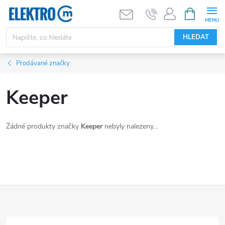
Přejít
NÁKUPNÍ
KOŠÍK
na
obsah
HLEDAT
Prodávané značky
Keeper
Žádné produkty značky
Keeper
nebyly nalezeny...
Z
á