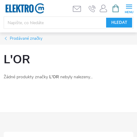
Přejít
NÁKUPNÍ
KOŠÍK
na
obsah
HLEDAT
Prodávané značky
L'OR
Žádné produkty značky
L'OR
nebyly nalezeny...
Z
á