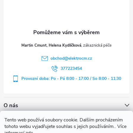
p
a
t
Martin Cmunt, Helena Kydlíčková
í
obchod
@
elektrocm.cz
377223454
Provozní doba: Po - Pá 8:00 - 17:00 / So 8:00 - 11:30
O nás
Tento web používá soubory cookie. Dalším procházením
tohoto webu vyjadřujete souhlas s jejich používáním.. Více