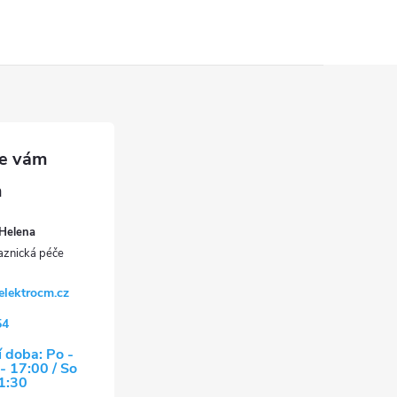
Helena
elektrocm.cz
54
 doba: Po -
- 17:00 / So
11:30