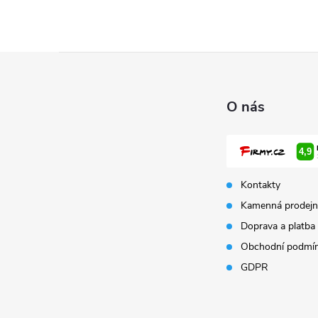
Z
á
O nás
p
a
Kontakty
t
Kamenná prodejn
Doprava a platba
í
Obchodní podmí
GDPR