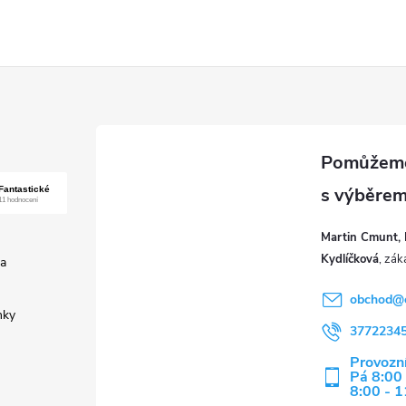
Martin Cmunt, 
Kydlíčková
a
obchod
@
nky
3772234
Provozní
Pá 8:00 
8:00 - 