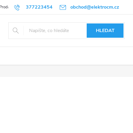
377223454
obchod@elektrocm.cz
Prodávané značky
HLEDAT