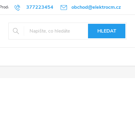
377223454
obchod@elektrocm.cz
Prodávané značky
HLEDAT