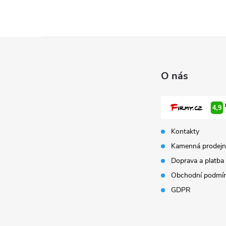
Z
á
O nás
p
a
Kontakty
t
Kamenná prodejn
Doprava a platba
í
Obchodní podmí
GDPR