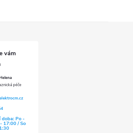
Helena
elektrocm.cz
54
 doba: Po -
- 17:00 / So
11:30