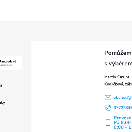
Martin Cmunt, 
Kydlíčková
a
obchod
@
nky
3772234
Provozní
Pá 8:00 
8:00 - 