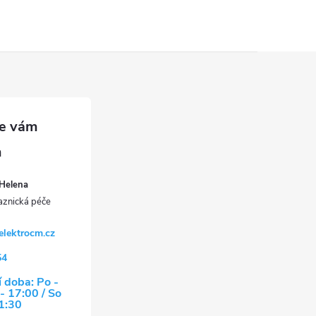
Helena
elektrocm.cz
54
 doba: Po -
- 17:00 / So
11:30