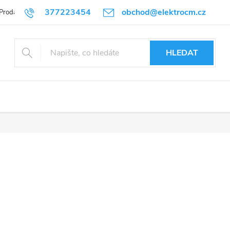
377223454
obchod@elektrocm.cz
Prodávané značky
HLEDAT