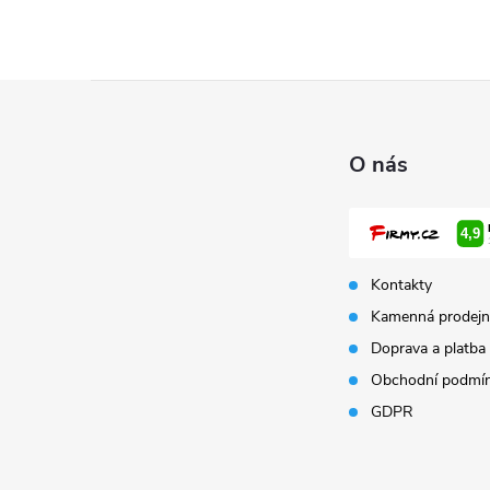
Z
á
O nás
p
a
Kontakty
t
Kamenná prodejn
Doprava a platba
í
Obchodní podmí
GDPR