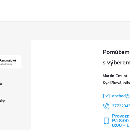
Martin Cmunt, 
Kydlíčková
a
obchod
@
nky
3772234
Provozní
Pá 8:00 
8:00 - 