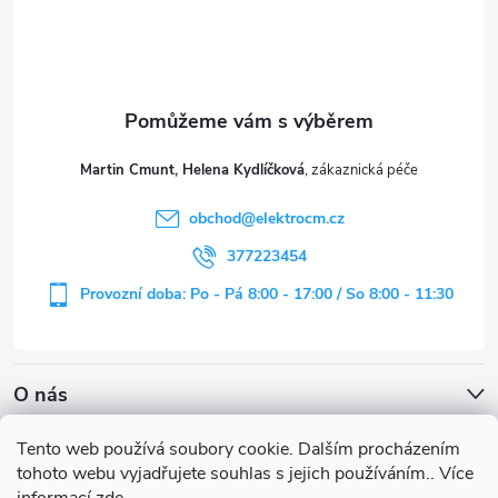
p
a
t
Martin Cmunt, Helena Kydlíčková
í
obchod
@
elektrocm.cz
377223454
Provozní doba: Po - Pá 8:00 - 17:00 / So 8:00 - 11:30
O nás
Tento web používá soubory cookie. Dalším procházením
tohoto webu vyjadřujete souhlas s jejich používáním.. Více