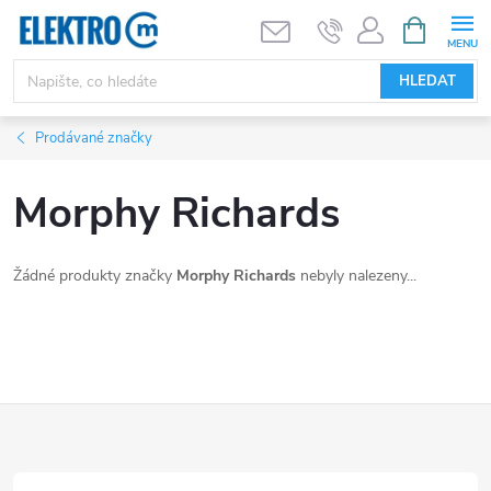
Přejít
NÁKUPNÍ
KOŠÍK
na
obsah
HLEDAT
Prodávané značky
Morphy Richards
Žádné produkty značky
Morphy Richards
nebyly nalezeny...
Z
á