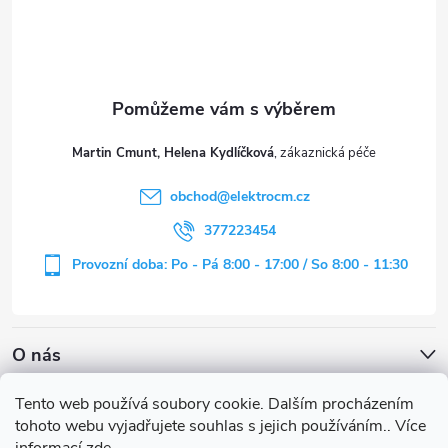
p
a
t
Martin Cmunt, Helena Kydlíčková
í
obchod
@
elektrocm.cz
377223454
Provozní doba: Po - Pá 8:00 - 17:00 / So 8:00 - 11:30
O nás
Tento web používá soubory cookie. Dalším procházením
tohoto webu vyjadřujete souhlas s jejich používáním.. Více