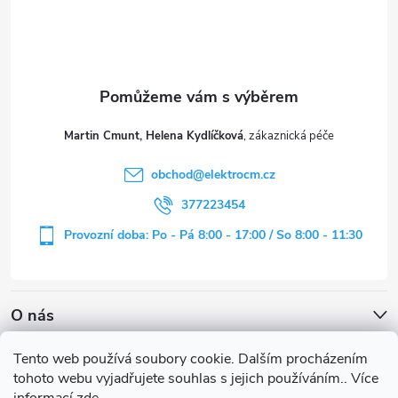
p
a
t
Martin Cmunt, Helena Kydlíčková
í
obchod
@
elektrocm.cz
377223454
Provozní doba: Po - Pá 8:00 - 17:00 / So 8:00 - 11:30
O nás
Tento web používá soubory cookie. Dalším procházením
tohoto webu vyjadřujete souhlas s jejich používáním.. Více