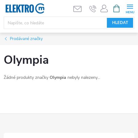
Přejít
NÁKUPNÍ
KOŠÍK
na
obsah
HLEDAT
Prodávané značky
Olympia
Žádné produkty značky
Olympia
nebyly nalezeny...
Z
á