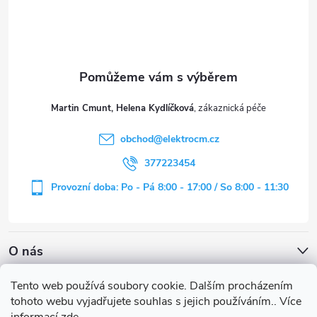
p
a
t
Martin Cmunt, Helena Kydlíčková
í
obchod
@
elektrocm.cz
377223454
Provozní doba: Po - Pá 8:00 - 17:00 / So 8:00 - 11:30
O nás
Tento web používá soubory cookie. Dalším procházením
tohoto webu vyjadřujete souhlas s jejich používáním.. Více