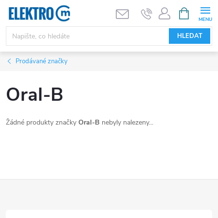
Přejít
NÁKUPNÍ
KOŠÍK
na
obsah
HLEDAT
Prodávané značky
Oral-B
Žádné produkty značky
Oral-B
nebyly nalezeny...
Z
á