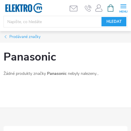
Přejít
NÁKUPNÍ
KOŠÍK
na
obsah
HLEDAT
Prodávané značky
Panasonic
Žádné produkty značky
Panasonic
nebyly nalezeny...
Z
á