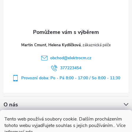
p
a
t
Martin Cmunt, Helena Kydlíčková
í
obchod
@
elektrocm.cz
377223454
Provozní doba: Po - Pá 8:00 - 17:00 / So 8:00 - 11:30
O nás
Tento web používá soubory cookie. Dalším procházením
tohoto webu vyjadřujete souhlas s jejich používáním.. Více