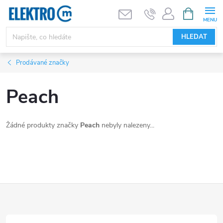
Přejít
NÁKUPNÍ
KOŠÍK
na
obsah
HLEDAT
Prodávané značky
Peach
Žádné produkty značky
Peach
nebyly nalezeny...
Z
á