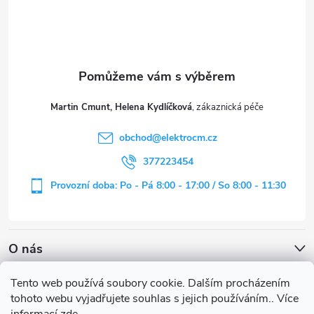
p
a
t
Martin Cmunt, Helena Kydlíčková
í
obchod
@
elektrocm.cz
377223454
Provozní doba: Po - Pá 8:00 - 17:00 / So 8:00 - 11:30
O nás
Tento web používá soubory cookie. Dalším procházením
tohoto webu vyjadřujete souhlas s jejich používáním.. Více