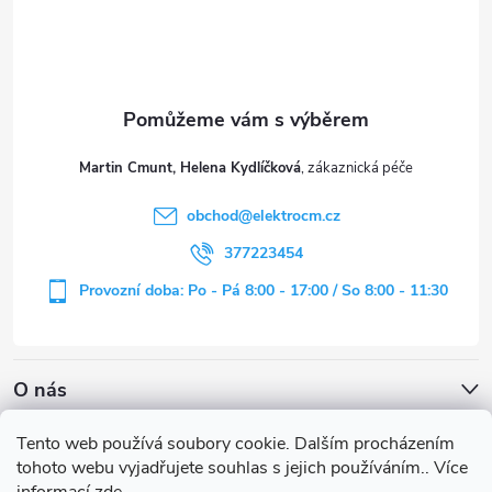
p
a
t
Martin Cmunt, Helena Kydlíčková
í
obchod
@
elektrocm.cz
377223454
Provozní doba: Po - Pá 8:00 - 17:00 / So 8:00 - 11:30
O nás
Tento web používá soubory cookie. Dalším procházením
tohoto webu vyjadřujete souhlas s jejich používáním.. Více