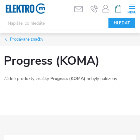
Přejít
NÁKUPNÍ
KOŠÍK
na
obsah
HLEDAT
Prodávané značky
Progress (KOMA)
Žádné produkty značky
Progress (KOMA)
nebyly nalezeny...
Z
á