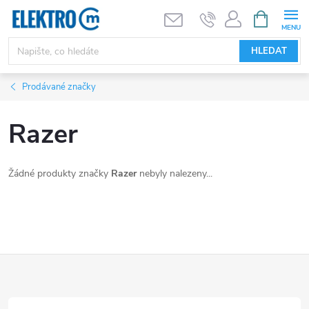
Přejít
NÁKUPNÍ
KOŠÍK
na
obsah
HLEDAT
Prodávané značky
Razer
Žádné produkty značky
Razer
nebyly nalezeny...
Z
á