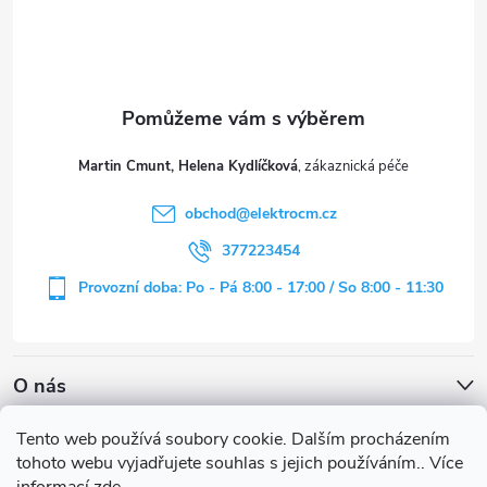
p
a
t
Martin Cmunt, Helena Kydlíčková
í
obchod
@
elektrocm.cz
377223454
Provozní doba: Po - Pá 8:00 - 17:00 / So 8:00 - 11:30
O nás
Tento web používá soubory cookie. Dalším procházením
tohoto webu vyjadřujete souhlas s jejich používáním.. Více