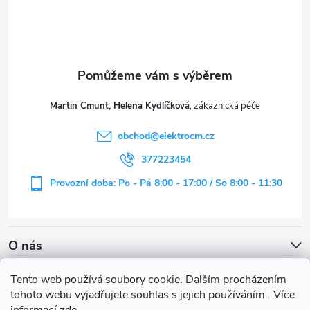
p
a
t
Martin Cmunt, Helena Kydlíčková
í
obchod
@
elektrocm.cz
377223454
Provozní doba: Po - Pá 8:00 - 17:00 / So 8:00 - 11:30
O nás
Tento web používá soubory cookie. Dalším procházením
tohoto webu vyjadřujete souhlas s jejich používáním.. Více