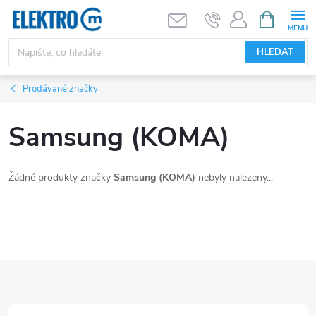
Přejít
NÁKUPNÍ
KOŠÍK
na
obsah
HLEDAT
Prodávané značky
Samsung (KOMA)
Žádné produkty značky
Samsung (KOMA)
nebyly nalezeny...
Z
á