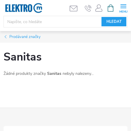
Přejít
NÁKUPNÍ
KOŠÍK
na
obsah
HLEDAT
Prodávané značky
Sanitas
Žádné produkty značky
Sanitas
nebyly nalezeny...
Z
á