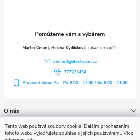
p
a
t
Martin Cmunt, Helena Kydlíčková
í
obchod
@
elektrocm.cz
377223454
Provozní doba: Po - Pá 8:00 - 17:00 / So 8:00 - 11:30
O nás
Tento web používá soubory cookie. Dalším procházením
tohoto webu vyjadřujete souhlas s jejich používáním.. Více