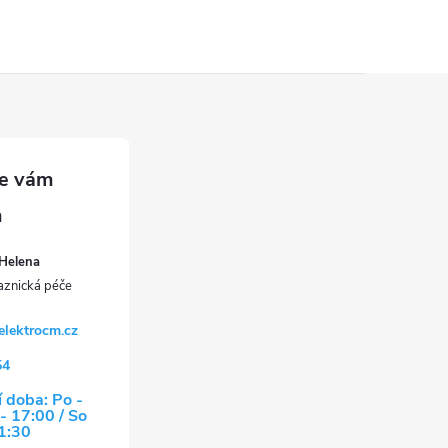
Helena
elektrocm.cz
54
 doba: Po -
- 17:00 / So
11:30