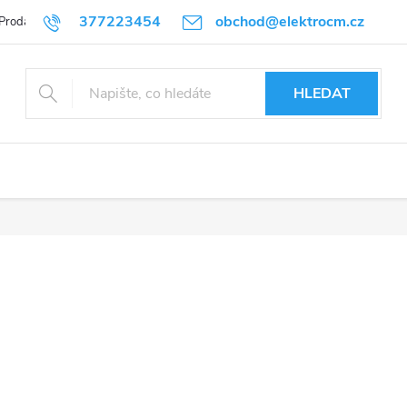
377223454
obchod@elektrocm.cz
Prodávané značky
HLEDAT