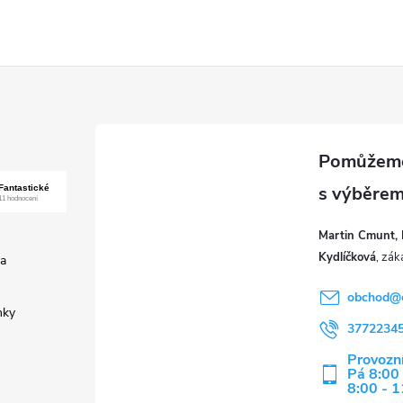
Martin Cmunt, 
Kydlíčková
a
obchod
@
nky
3772234
Provozní
Pá 8:00 
8:00 - 