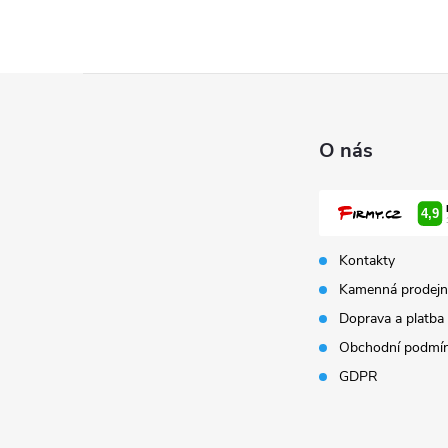
Z
á
O nás
p
a
Kontakty
t
Kamenná prodejn
Doprava a platba
í
Obchodní podmí
GDPR