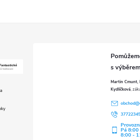
Martin Cmunt, 
Kydlíčková
a
obchod
@
nky
3772234
Provozní
Pá 8:00 
8:00 - 