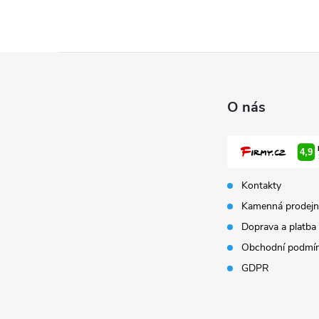
Z
á
O nás
p
a
Kontakty
t
Kamenná prodejn
Doprava a platba
í
Obchodní podmí
GDPR