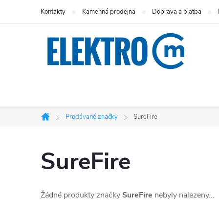
Přejít
Kontakty
Kamenná prodejna
Doprava a platba
na
obsah
Prodávané značky
SureFire
Domů
SureFire
Žádné produkty značky
SureFire
nebyly nalezeny...