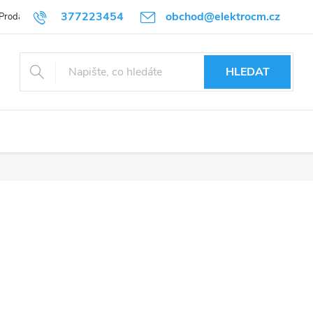
377223454
obchod@elektrocm.cz
Prodávané značky
HLEDAT