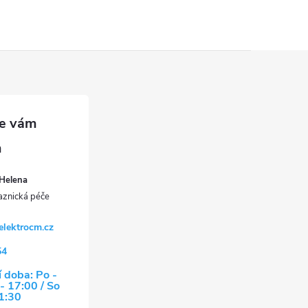
Helena
elektrocm.cz
54
 doba: Po -
- 17:00 / So
11:30