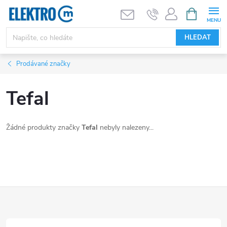
Přejít
NÁKUPNÍ
KOŠÍK
na
obsah
HLEDAT
Prodávané značky
Tefal
Žádné produkty značky
Tefal
nebyly nalezeny...
Z
á