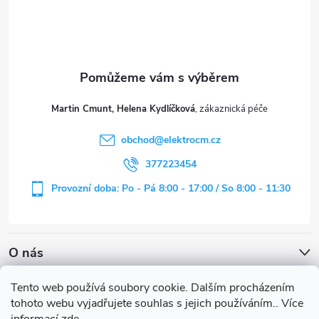
p
a
t
Martin Cmunt, Helena Kydlíčková
í
obchod
@
elektrocm.cz
377223454
Provozní doba: Po - Pá 8:00 - 17:00 / So 8:00 - 11:30
O nás
Tento web používá soubory cookie. Dalším procházením
tohoto webu vyjadřujete souhlas s jejich používáním.. Více