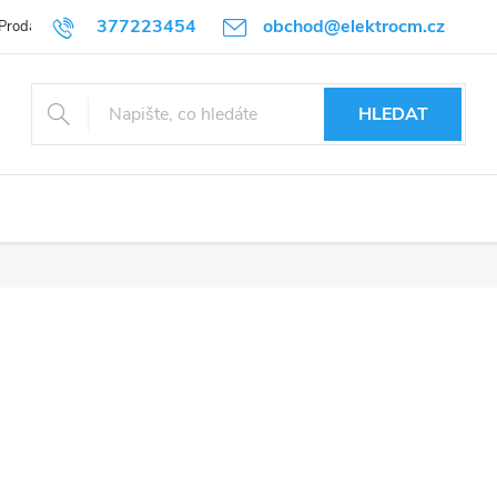
377223454
obchod@elektrocm.cz
Prodávané značky
HLEDAT