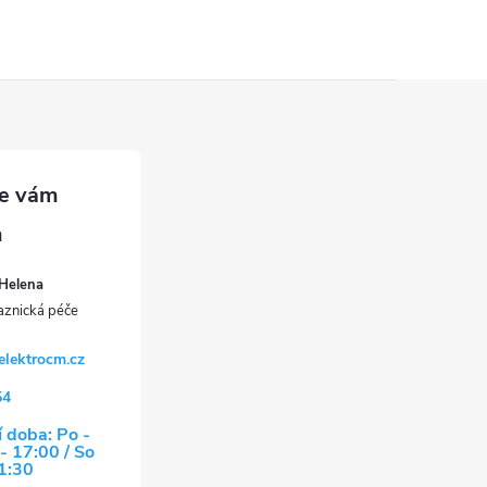
Helena
elektrocm.cz
54
 doba: Po -
- 17:00 / So
11:30