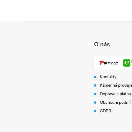
Z
á
O nás
p
a
Kontakty
t
Kamenná prodejn
Doprava a platba
í
Obchodní podmí
GDPR