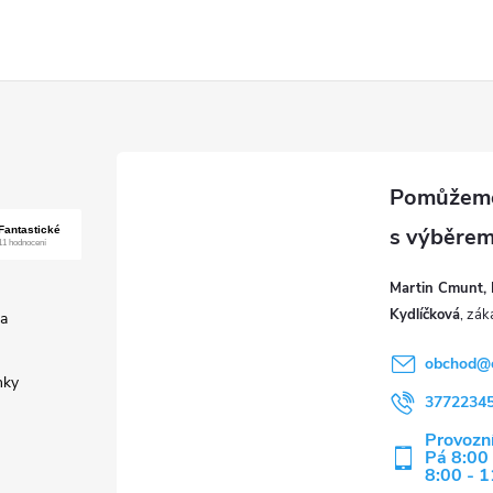
Martin Cmunt, 
Kydlíčková
a
obchod
@
nky
3772234
Provozní
Pá 8:00 
8:00 - 