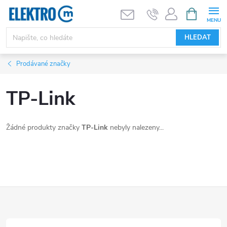
Přejít
NÁKUPNÍ
KOŠÍK
na
obsah
HLEDAT
Prodávané značky
TP-Link
Žádné produkty značky
TP-Link
nebyly nalezeny...
Z
á