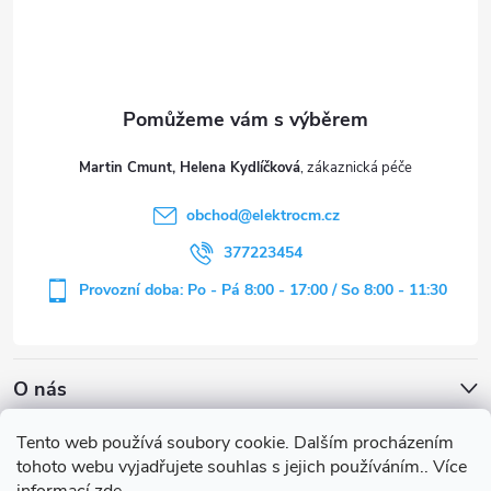
p
a
t
Martin Cmunt, Helena Kydlíčková
í
obchod
@
elektrocm.cz
377223454
Provozní doba: Po - Pá 8:00 - 17:00 / So 8:00 - 11:30
O nás
Tento web používá soubory cookie. Dalším procházením
tohoto webu vyjadřujete souhlas s jejich používáním.. Více