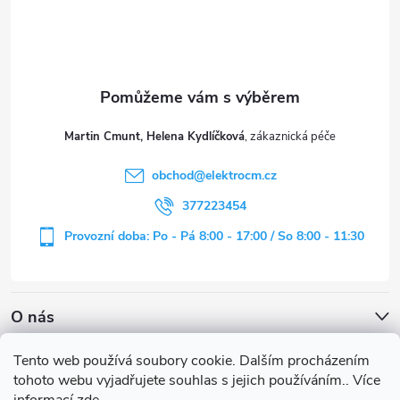
p
a
t
Martin Cmunt, Helena Kydlíčková
í
obchod
@
elektrocm.cz
377223454
Provozní doba: Po - Pá 8:00 - 17:00 / So 8:00 - 11:30
O nás
Tento web používá soubory cookie. Dalším procházením
tohoto webu vyjadřujete souhlas s jejich používáním.. Více