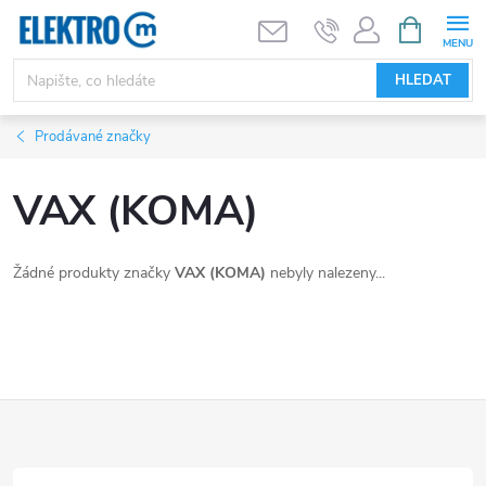
Přejít
NÁKUPNÍ
KOŠÍK
na
obsah
HLEDAT
Prodávané značky
VAX (KOMA)
Žádné produkty značky
VAX (KOMA)
nebyly nalezeny...
Z
á