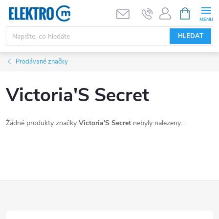
Přejít
NÁKUPNÍ
KOŠÍK
na
obsah
HLEDAT
Prodávané značky
Victoria'S Secret
Žádné produkty značky
Victoria'S Secret
nebyly nalezeny...
Z
á