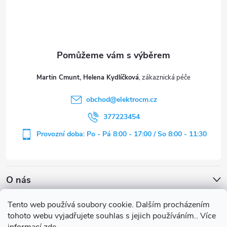
p
a
t
Martin Cmunt, Helena Kydlíčková
í
obchod
@
elektrocm.cz
377223454
Provozní doba: Po - Pá 8:00 - 17:00 / So 8:00 - 11:30
O nás
Tento web používá soubory cookie. Dalším procházením
tohoto webu vyjadřujete souhlas s jejich používáním.. Více