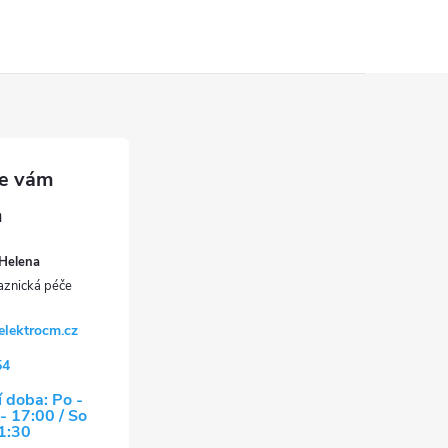
Helena
elektrocm.cz
54
 doba: Po -
- 17:00 / So
11:30