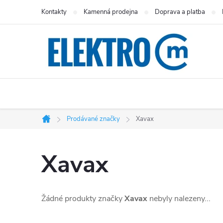
Přejít
Kontakty
Kamenná prodejna
Doprava a platba
na
obsah
Prodávané značky
Xavax
Domů
Xavax
Žádné produkty značky
Xavax
nebyly nalezeny...