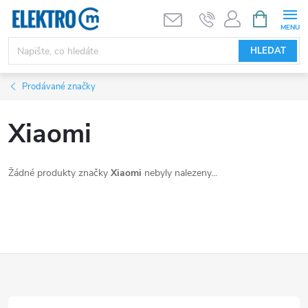
Přejít
NÁKUPNÍ
KOŠÍK
na
obsah
HLEDAT
Prodávané značky
Xiaomi
Žádné produkty značky
Xiaomi
nebyly nalezeny...
Z
á