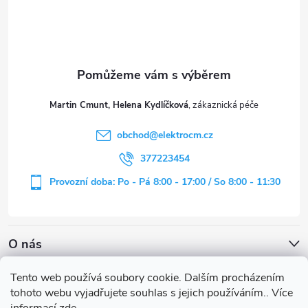
p
a
t
Martin Cmunt, Helena Kydlíčková
í
obchod
@
elektrocm.cz
377223454
Provozní doba: Po - Pá 8:00 - 17:00 / So 8:00 - 11:30
O nás
Tento web používá soubory cookie. Dalším procházením
tohoto webu vyjadřujete souhlas s jejich používáním.. Více