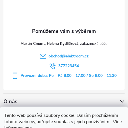
p
a
t
Martin Cmunt, Helena Kydlíčková
í
obchod
@
elektrocm.cz
377223454
Provozní doba: Po - Pá 8:00 - 17:00 / So 8:00 - 11:30
O nás
Tento web používá soubory cookie. Dalším procházením
tohoto webu vyjadřujete souhlas s jejich používáním.. Více