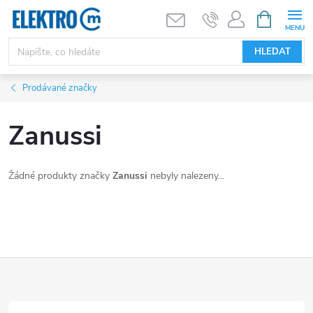
Přejít
NÁKUPNÍ
KOŠÍK
na
obsah
HLEDAT
Prodávané značky
Zanussi
Žádné produkty značky
Zanussi
nebyly nalezeny...
Z
á